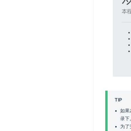
TIP
如果
录下
为了