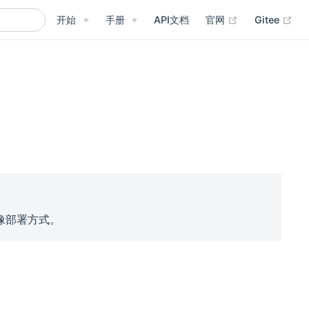
(opens new w
(op
开始
手册
API文档
官网
Gitee
像部署方式。
。